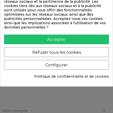
réseaux sociaux et la pertinence de la publicité. Les
cookies tiers liés aux réseaux sociaux et à la publicité
sont utilisés pour vous offrir des fonctionnalités
optimisées sur les réseaux sociaux, ainsi que des
publicités personnalisées. Acceptez-vous ces cookies
Règlement par carte bancaire
ainsi que les implications associées à l'utilisation de vos
données personnelles ?
Règlement par Paypal ou carte bancaire via
Paypal
Accepter
Règlement par chèque bancaire
Refuser tous les cookies
Règlement par virement bancaire
Configurer
Règlement par mandat administratif
Politique de confidentialité et de cookies
Mon compte
