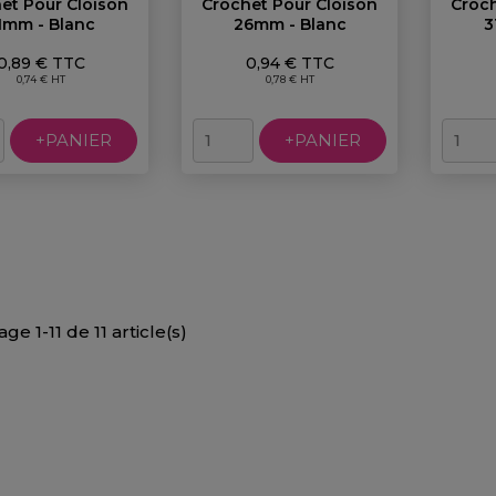
et Pour Cloison
Crochet Pour Cloison
Croch
1mm - Blanc
26mm - Blanc
3
Prix
Prix
0,89 € TTC
0,94 € TTC
0,74 € HT
0,78 € HT
+PANIER
+PANIER
age 1-11 de 11 article(s)