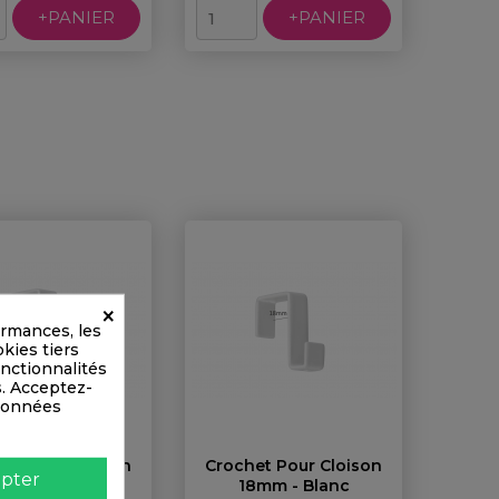
+PANIER
+PANIER
×
ormances, les
okies tiers
onctionnalités
s. Acceptez-
 données
et Pour Cloison
Crochet Pour Cloison
pter
6mm - Blanc
18mm - Blanc