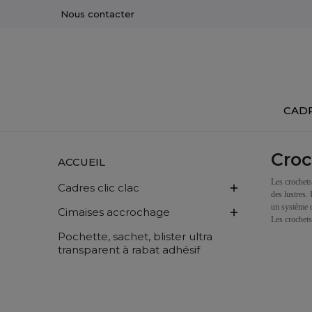
Nous contacter
CADR
Croc
ACCUEIL
Les crochets
Cadres clic clac

des lustres.
un système c
Cimaises accrochage

Les crochets
Pochette, sachet, blister ultra
transparent à rabat adhésif