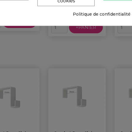
cookies
0,95 € TTC
Prix
0,79 € HT
0,65 € TTC
0,54 € HT
Politique de confidentialité
+PANIER
+PANIER