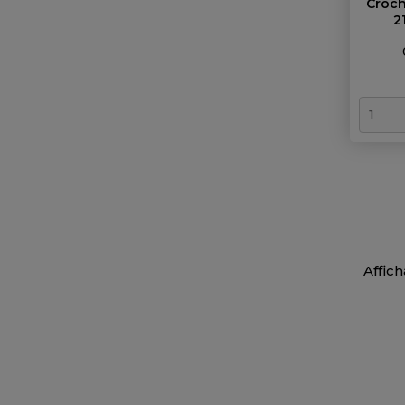
Croch
2
Affich