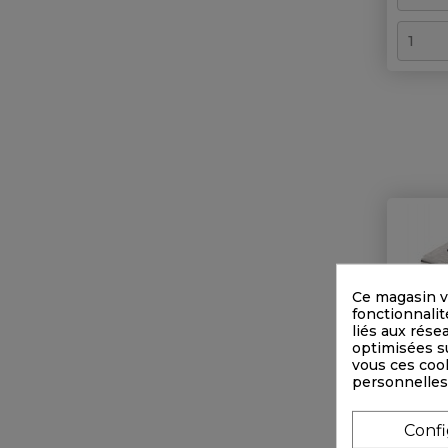
Ce magasin v
fonctionnalit
liés aux rése
optimisées su
vous ces cook
personnelles
Crochet
Conf