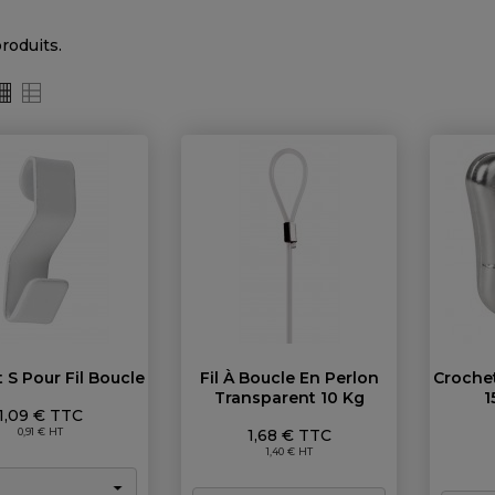
 produits.
 S Pour Fil Boucle
Fil À Boucle En Perlon
Croche
Transparent 10 Kg
1
Prix
1,09 € TTC
Prix
0,91 € HT
1,68 € TTC
1,40 € HT