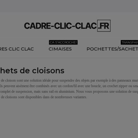
CA S'ACCROCHE!
TRANSPA
ES CLIC CLAC
CIMAISES
POCHETTES/SACHE
hets de cloisons
 de cloison sont une solution idéale pour suspendre des objets par exemple à des panneaux mura
 Ils peuvent aisément être combinés avec un cordon/fil avec une boucle, un crochet zipper ou sm
omplet de suspension, mais sans rail en aluminium. Nous vous proposons une solution de susp
 de cloisons sont disponibles dans de nombreuses variantes.