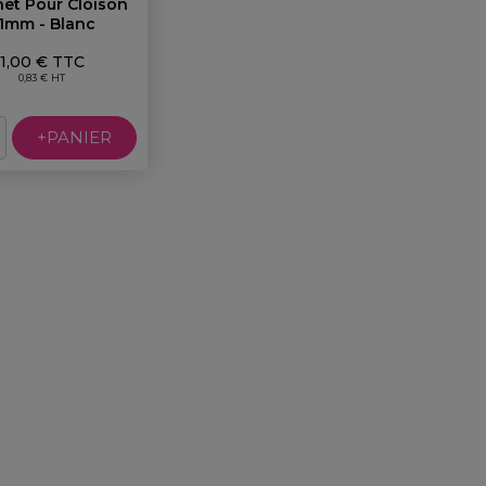
et Pour Cloison
1mm - Blanc
Prix
1,00 € TTC
0,83 € HT
+PANIER