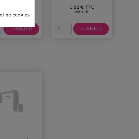
Prix
Prix
0,75 € TTC
0,82 € TTC
0,63 € HT
0,68 € HT
 et de cookies
+PANIER
+PANIER