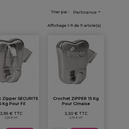

Trier par :
Pertinence
Affichage 1-11 de 11 article(s)
t Zipper SECURITE
Crochet ZIPPER 15 Kg
5 Kg Pour Fil
Pour Cimaise
Prix
Prix
3,95 € TTC
3,30 € TTC
3,29 € HT
2,75 € HT