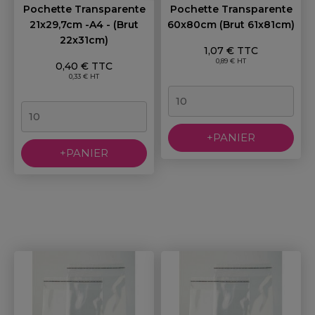
Pochette Transparente
Pochette Transparente
21x29,7cm -A4 - (brut
60x80cm (brut 61x81cm)
22x31cm)
Prix
1,07 € TTC
Prix
0,89 € HT
0,40 € TTC
0,33 € HT
+PANIER
+PANIER