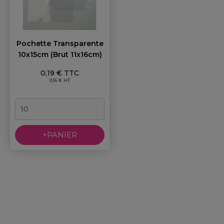
Pochette Transparente
10x15cm (brut 11x16cm)
Prix
0,19 € TTC
0,16 € HT
+PANIER