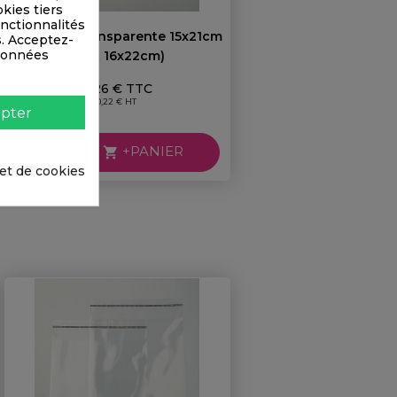
okies tiers
onctionnalités
Pochette Transparente 15x21cm
s. Acceptez-
 données
(brut 16x22cm)
Prix
0,26 € TTC
0,22 € HT
pter
+PANIER

 et de cookies