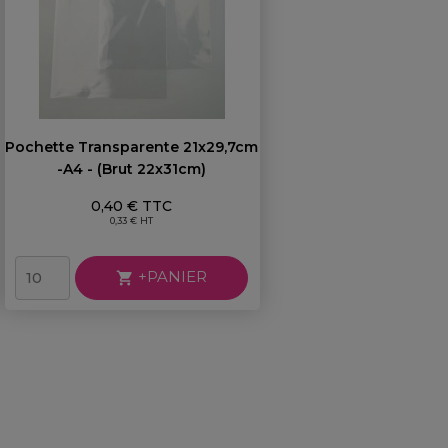
Pochette Transparente 21x29,7cm
-A4 - (brut 22x31cm)
Prix
0,40 € TTC
0,33 € HT
+PANIER
