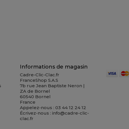
Informations de magasin
Cadre-Clic-Clac.fr
FranceShop S.A.S
s
7b rue Jean Baptiste Neron |
ZA de Bornel
60540 Bornel
France
Appelez-nous :
03 44 12 24 12
Écrivez-nous :
info@cadre-clic-
clac.fr