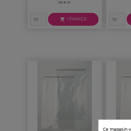
0,16 € HT
+PANIER

Ce magasin v