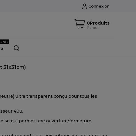
Connexion
0Produits
Panier
RENTS
TS
t 31x31cm)
utre) ultra transparent conçu pour tous les
isseur 40u.
ble se qui permet une ouverture/fermeture
rte et répond aussi aux critères de conservation