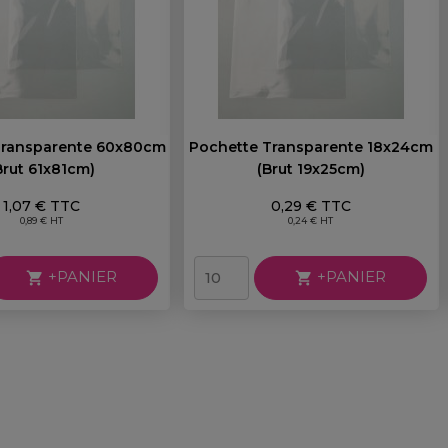
Transparente 60x80cm
Pochette Transparente 18x24cm
brut 61x81cm)
(brut 19x25cm)
Prix
Prix
1,07 € TTC
0,29 € TTC
0,89 € HT
0,24 € HT
+PANIER
+PANIER

