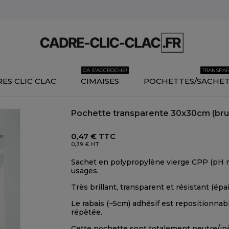
CA S'ACCROCHE!
TRANSPA
ES CLIC CLAC
CIMAISES
POCHETTES/SACHE
Pochette transparente 30x30cm (bru
0,47 €
TTC
0,39 €
HT
Sachet en polypropylène vierge CPP (pH ne
usages.
Très brillant, transparent et résistant (épa
Le rabais (~5cm) adhésif est repositionna
répètée.
Cette pochette sont totalement neutre/inè