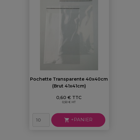
Pochette Transparente 40x40cm
(brut 41x41cm)
Prix
0,60 € TTC
0,50 € HT
+PANIER
