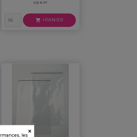
0,32 € HT
+PANIER

×
ormances, les