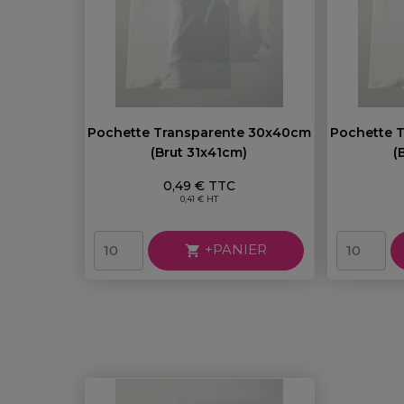
Pochette Transparente 30x40cm
Pochette 
(brut 31x41cm)
(
Prix
0,49 € TTC
0,41 € HT
+PANIER
