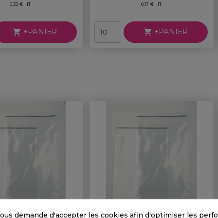
0,33 € HT
0,17 € HT
+PANIER
+PANIER


ous demande d'accepter les cookies afin d'optimiser les perf