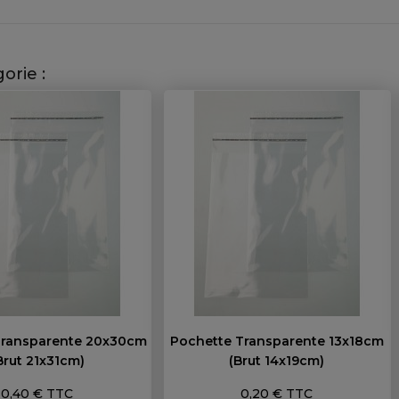
orie :
Transparente 20x30cm
Pochette Transparente 13x18cm
brut 21x31cm)
(brut 14x19cm)
Prix
Prix
0,40 € TTC
0,20 € TTC