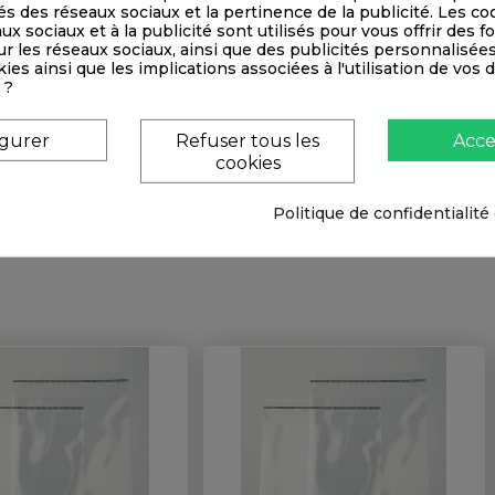
és des réseaux sociaux et la pertinence de la publicité. Les co
aux sociaux et à la publicité sont utilisés pour vous offrir des f
Transparente 50x70cm
Pochette Transparente 24x30cm
r les réseaux sociaux, ainsi que des publicités personnalisée
ies ainsi que les implications associées à l'utilisation de vos
brut 51x71cm)
(brut 25x31cm)
 ?
Prix
Prix
1,00 € TTC
0,46 € TTC
0,83 € HT
0,38 € HT
igurer
Refuser tous les
Acce
cookies
+PANIER
+PANIER


Politique de confidentialité